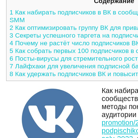
Содержание
1
Как набирать подписчиков в ВК в сооб
SMM
2
Как оптимизировать группу ВК для прив
3
Секреты успешного таргета на подписчи
4
Почему не растёт число подписчиков ВК
5
Как собрать первых 100 подписчиков в
6
Посты-вирусы для стремительного рост
7
Лайфхаки для увеличения подписной б
8
Как удержать подписчиков ВК и повысит
Как набира
сообществ
методы по
аудитории
promotion/
podpischik