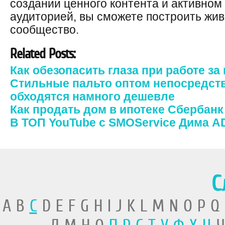
создании ценного контента и активном
аудиторией, вы сможете построить жи
сообщество.
Related Posts:
Как обезопасить глаза при работе з
Стильные пальто оптом непосредств
обходятся намного дешевле
Как продать дом в ипотеке Сбербанк
В ТОП YouTube с SMOService Дима 
С
A B
C
D E F G H I J K L M N O P Q