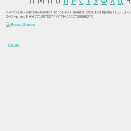
Л М Н О
П
Р
С
Т
У
Ф
Х
Ц
Ч
© Artoks.ru - офтальмология, коррекция зрения. 2026 Все права защищены
ЗАО Артокс ИНН 7710070277 ОГРН 1027700569270
Разное