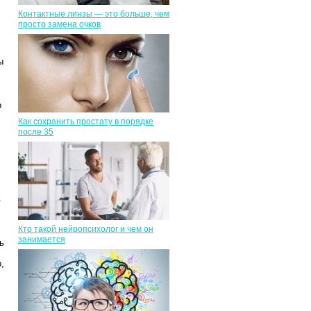
Контактные линзы — это больше, чем
просто замена очков
ы
о
Как сохранить простату в порядке
после 35
в
Кто такой нейропсихолог и чем он
занимается
ь
,