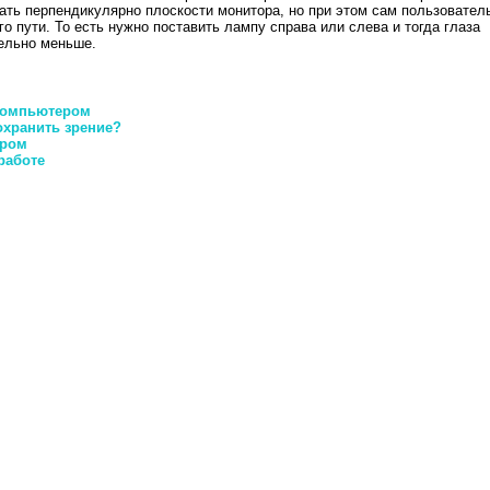
ать перпендикулярно плоскости монитора, но при этом сам пользовател
о пути. То есть нужно поставить лампу справа или слева и тогда глаза
тельно меньше.
 компьютером
охранить зрение?
ером
работе