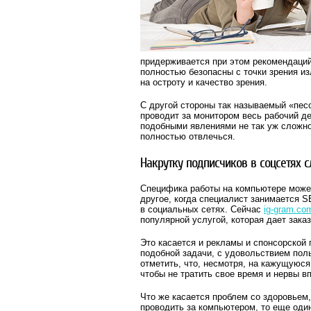
придерживается при этом рекомендаций
полностью безопасны с точки зрения из
на остроту и качество зрения.
С другой стороны так называемый «песо
проводит за монитором весь рабочий де
подобными явлениями не так уж сложно
полностью отвлечься.
Накрутку подписчиков в соцсетях 
Специфика работы на компьютере может
другое, когда специалист занимается S
в социальных сетях. Сейчас
ig-gram.co
популярной услугой, которая дает зака
Это касается и рекламы и спонсорской 
подобной задачи, с удовольствием пол
отметить, что, несмотря, на кажущуюся 
чтобы не тратить свое время и нервы в
Что же касается проблем со здоровьем,
проводить за компьютером, то еще оди