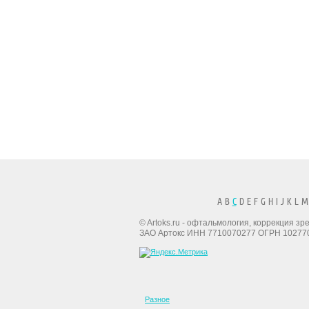
A B
C
D E F G H I J K L M
© Artoks.ru - офтальмология, коррекция з
ЗАО Артокс ИНН 7710070277 ОГРН 10277
Разное