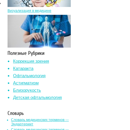
ь
Визуализация в медицине
Полезные Рубрики
Коррекция зрения
Катаракта
Офтальмология
Астигматизм
Близорукость
Детская офтальмология
Словарь
Словарь медицинских терминов —
Эндартериит
Словарь медицинских терминов —