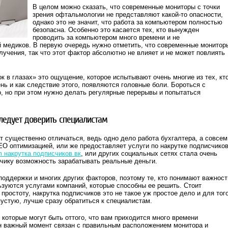
В целом можно сказать, что современные мониторы с точки
зрения офтальмологии не представляют какой-то опасности,
однако это не значит, что работа за компьютером полностью
безопасна. Особенно это касается тех, кто вынужден
проводить за компьютером много времени и не
 медиков. В первую очередь нужно отметить, что современные монитор
лучения, так что этот фактор абсолютно не влияет и не может повлиять
к в глазах» это ощущение, которое испытывают очень многие из тех, кт
нь и как следствие этого, появляются головные боли. Бороться с
, но при этом нужно делать регулярные перерывы и попытаться
следует доверить специалистам
 существенно отличаться, ведь одно дело работа бухгалтера, а совсем
EO оптимизацией, или же предоставляет услуги по накрутке подписчико
m накрутка подписчиков вк
, или других социальных сетях стала очень
зчику возможность зарабатывать реальные деньги.
поддержки и многих других факторов, поэтому те, кто понимают важност
ьзуются услугами компаний, которые способны ее решить. Стоит
простоту, накрутка подписчиков это не такое уж простое дело и для того
пустую, лучше сразу обратиться к специалистам.
 которые могут быть оттого, что вам приходится много времени
н важный момент связан с правильным расположением монитора и