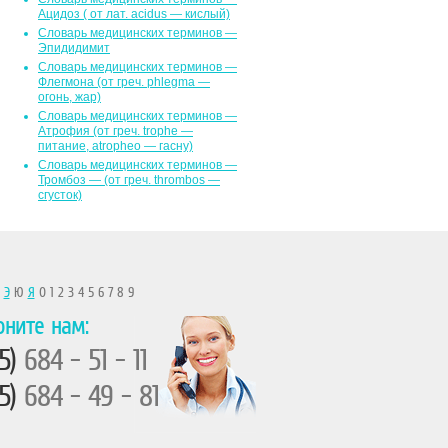
Ацидоз ( от лат. асidus — кислый)
Словарь медицинских терминов —
Эпидидимит
Словарь медицинских терминов —
Флегмона (от гpeч. phlegma —
огонь, жар)
Словарь медицинских терминов —
Атрофия (от греч. trophe —
питание, atropheo — гасну)
Словарь медицинских терминов —
Тромбоз — (от греч. thrombos —
сгусток)
Ы
Э
Ю
Я
0 1 2 3 4 5 6 7 8 9
оните нам:
5)
684 - 51 - 11
5)
684 - 49 - 81