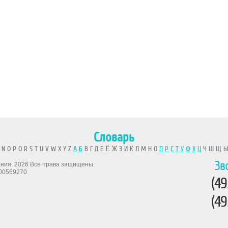
Словарь
 N O P Q R S T U V W X Y Z
А
Б
В Г Д Е Ё Ж З И К Л М Н О
П
Р
С
Т
У
Ф
Х
Ц
Ч Ш Щ 
Зв
рения. 2026 Все права защищены.
00569270
(49
(49