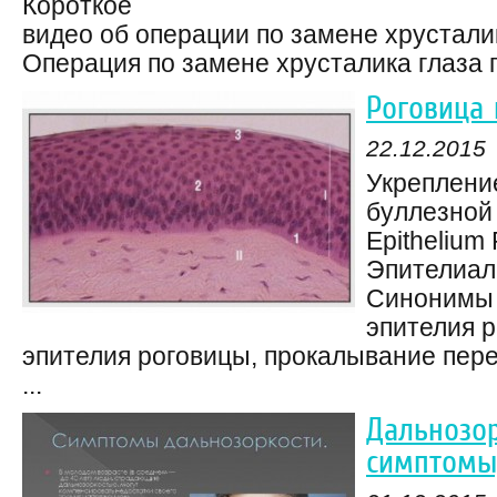
Короткое
видео об операции по замене хрусталик
Операция по замене хрусталика глаза пр
Роговица 
22.12.2015
Укреплени
буллезной 
Epithelium 
Эпителиал
Синонимы 
эпителия 
эпителия роговицы, прокалывание пер
...
Дальнозор
симптомы,