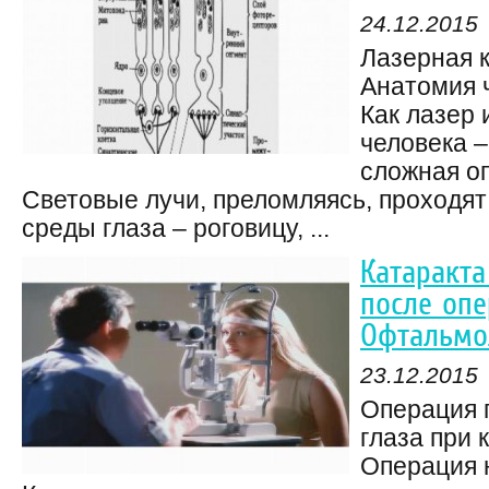
24.12.2015
Лазерная к
Анатомия ч
Как лазер 
человека –
сложная о
Световые лучи, преломляясь, проходя
среды глаза – роговицу, ...
Катаракта
после опе
Офтальмо
23.12.2015
Операция 
глаза при 
Операция н