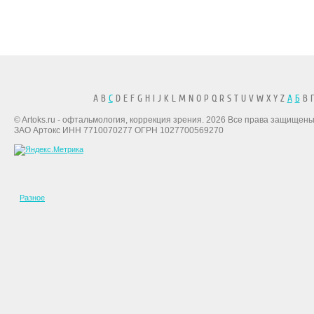
A B
C
D E F G H I J K L M N O P Q R S T U V W X Y Z
А
Б
В Г
© Artoks.ru - офтальмология, коррекция зрения. 2026 Все права защищены
ЗАО Артокс ИНН 7710070277 ОГРН 1027700569270
Разное