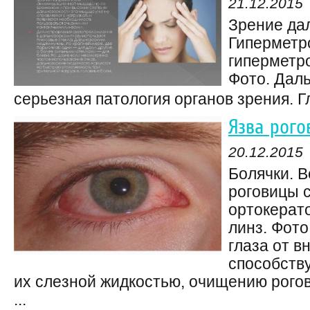
21.12.2015
Зрение дал
Гиперметр
гиперметро
Фото. Дал
серьезная патология органов зрения. Гл
Язва рого
20.12.2015
Болячки. 
роговицы 
ортокерат
линз. Фот
глаза от 
способств
их слезной жидкостью, очищению рогов
...