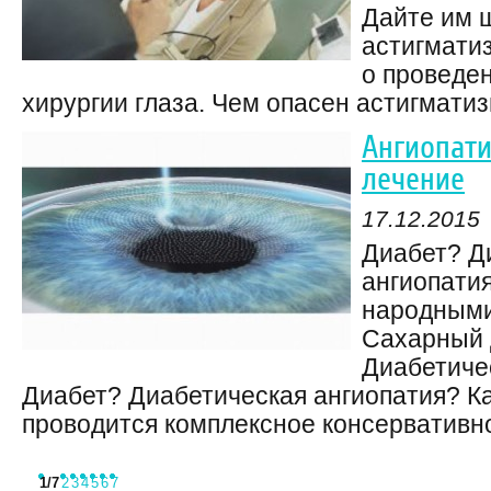
Дайте им ш
астигматиз
о проведе
хирургии глаза. Чем опасен астигматизм
Ангиопати
лечение
17.12.2015
Диабет? Д
ангиопати
народными
Сахарный 
Диабетиче
Диабет? Диабетическая ангиопатия? Ка
проводится комплексное консервативное
1
/7
2
3
4
5
6
7