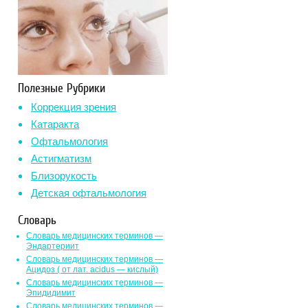
Полезные Рубрики
Коррекция зрения
Катаракта
Офтальмология
Астигматизм
Близорукость
Детская офтальмология
Словарь
Словарь медицинских терминов —
Эндартериит
Словарь медицинских терминов —
Ацидоз ( от лат. асidus — кислый)
Словарь медицинских терминов —
Эпидидимит
Словарь медицинских терминов —