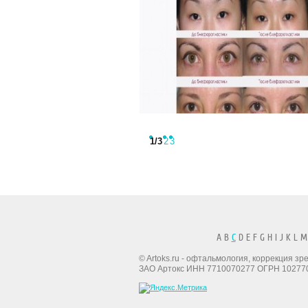
1
/3
2
3
A B
C
D E F G H I J K L M
© Artoks.ru - офтальмология, коррекция з
ЗАО Артокс ИНН 7710070277 ОГРН 10277