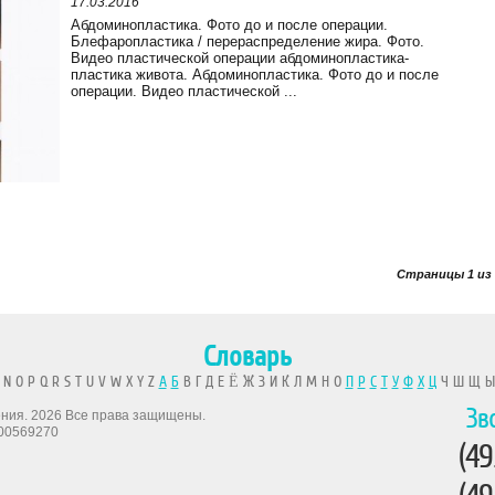
17.03.2016
Абдоминопластика. Фото до и после операции.
Блефаропластика / перераспределение жира. Фото.
Видео пластической операции абдоминопластика-
пластика живота. Абдоминопластика. Фото до и после
операции. Видео пластической ...
Страницы 1 из 
Словарь
 N O P Q R S T U V W X Y Z
А
Б
В Г Д Е Ё Ж З И К Л М Н О
П
Р
С
Т
У
Ф
Х
Ц
Ч Ш Щ 
Зв
рения. 2026 Все права защищены.
00569270
(49