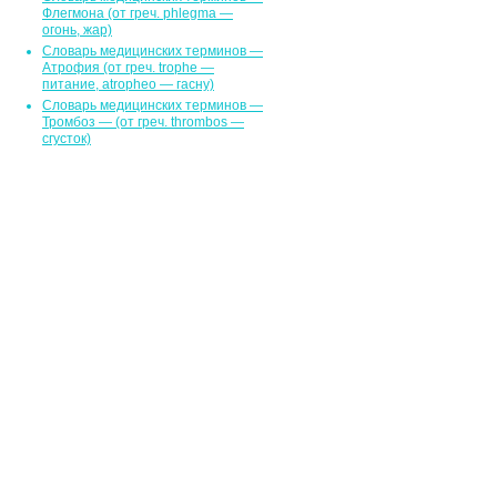
Флегмона (от гpeч. phlegma —
огонь, жар)
Словарь медицинских терминов —
Атрофия (от греч. trophe —
питание, atropheo — гасну)
Словарь медицинских терминов —
Тромбоз — (от греч. thrombos —
сгусток)