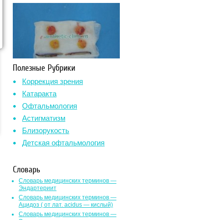
Полезные Рубрики
Коррекция зрения
Катаракта
Офтальмология
Астигматизм
Близорукость
Детская офтальмология
Словарь
Словарь медицинских терминов —
Эндартериит
Словарь медицинских терминов —
Ацидоз ( от лат. асidus — кислый)
Словарь медицинских терминов —