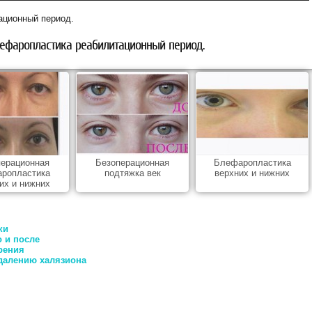
ационный период.
лефаропластика реабилитационный период.
перационная
Безоперационная
Блефаропластика
ропластика
подтяжка век
верхних и нижних
их и нижних
ки
 и после
рения
удалению халязиона