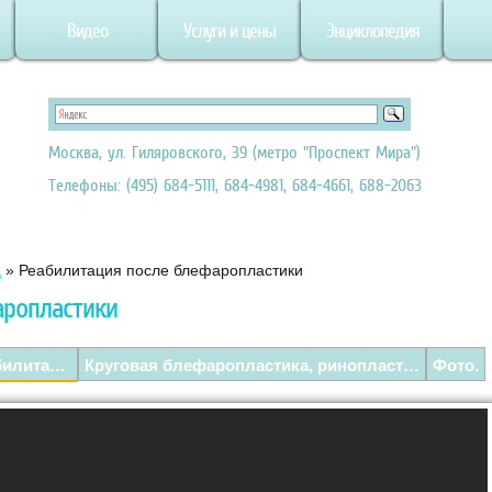
Видео
Услуги и цены
Энциклопедия
Москва, ул. Гиляровского, 39 (метро "Проспект Мира")
Телефоны: (495) 684-5111, 684-4981, 684-4661, 688-2063
а
»
Реабилитация после блефаропластики
аропластики
Круговая блефаропластика реабилитационный период.
Круговая блефаропластика, ринопластика.
Фото.