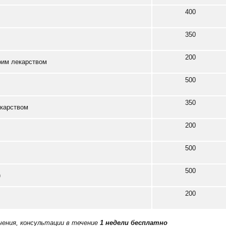
400
350
200
оим лекарством
500
350
екарством
200
500
500
)
200
ечения, консультации в течение
1 недели бесплатно