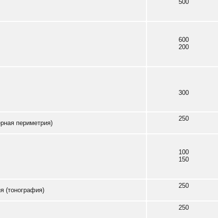
500
600
200
300
250
рная периметрия)
100
150
250
я (тонография)
250