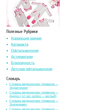
Полезные Рубрики
Коррекция зрения
Катаракта
Офтальмология
Астигматизм
Близорукость
Детская офтальмология
Словарь
Словарь медицинских терминов —
Эндартериит
Словарь медицинских терминов —
Ацидоз ( от лат. асidus — кислый)
Словарь медицинских терминов —
Эпидидимит
Словарь медицинских терминов —