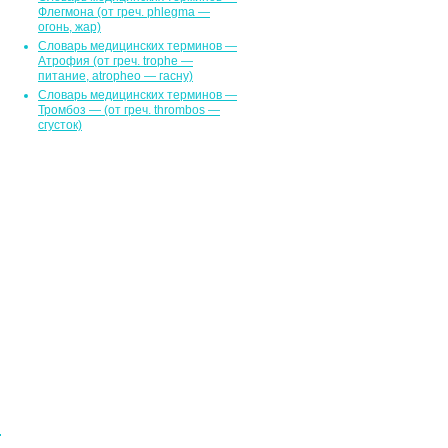
Флегмона (от гpeч. phlegma —
огонь, жар)
Словарь медицинских терминов —
Атрофия (от греч. trophe —
питание, atropheo — гасну)
Словарь медицинских терминов —
Тромбоз — (от греч. thrombos —
сгусток)
а