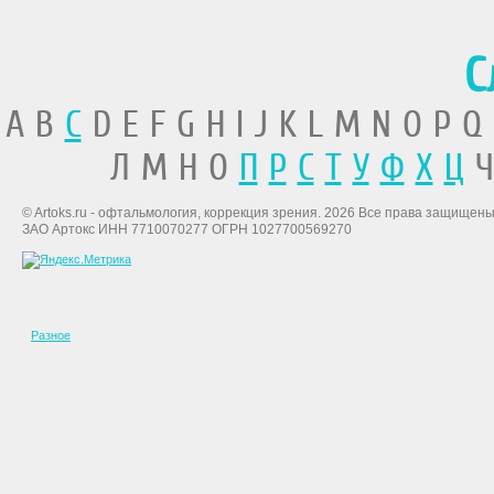
С
A B
C
D E F G H I J K L M N O P Q
Л М Н О
П
Р
С
Т
У
Ф
Х
Ц
Ч
© Artoks.ru - офтальмология, коррекция зрения. 2026 Все права защищены
ЗАО Артокс ИНН 7710070277 ОГРН 1027700569270
Разное