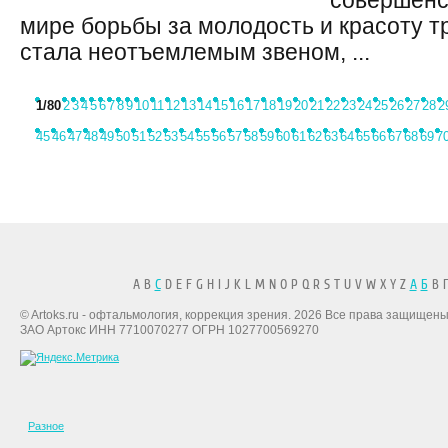
совершенс
мире борьбы за молодость и красоту т
стала неотъемлемым звеном, ...
1
/80
2
3
4
5
6
7
8
9
10
11
12
13
14
15
16
17
18
19
20
21
22
23
24
25
26
27
28
2
45
46
47
48
49
50
51
52
53
54
55
56
57
58
59
60
61
62
63
64
65
66
67
68
69
7
A B
C
D E F G H I J K L M N O P Q R S T U V W X Y Z
А
Б
В Г
© Artoks.ru - офтальмология, коррекция зрения. 2026 Все права защищены
ЗАО Артокс ИНН 7710070277 ОГРН 1027700569270
Разное