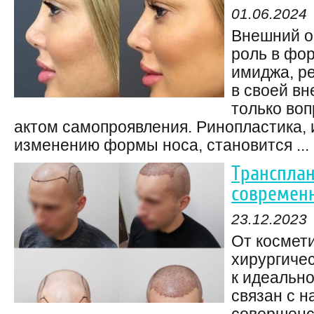
01.06.2024
Внешний о
роль в фо
имиджа, р
в своей вн
только воп
актом самопроявления. Ринопластика, 
изменению формы носа, становится ...
Трансплан
современ
23.12.2023
От космет
хирургичес
к идеальн
связан с 