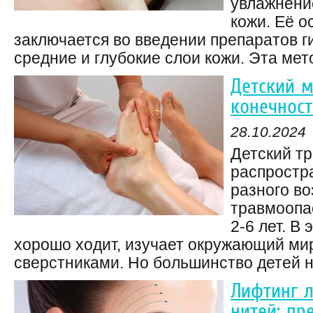
увлажнени
кожи. Её о
заключается во введении препаратов г
средние и глубокие слои кожи. Эта мето
Детский 
конечност
28.10.2024
Детский т
распростр
разного во
травмоопа
2-6 лет. В
хорошо ходит, изучает окружающий ми
сверстниками. Но большинство детей не
Лифтинг 
нитей: пр