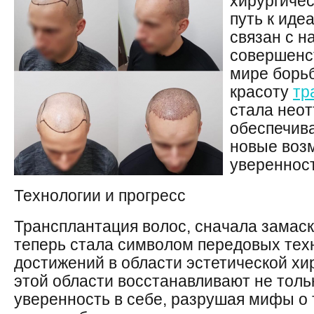
хирургиче
путь к иде
связан с 
совершенс
мире борь
красоту
тр
стала нео
обеспечив
новые воз
уверенност
Технологии и прогресс
Трансплантация волос, сначала замас
теперь стала символом передовых тех
достижений в области эстетической хи
этой области восстанавливают не толь
уверенность в себе, разрушая мифы о 