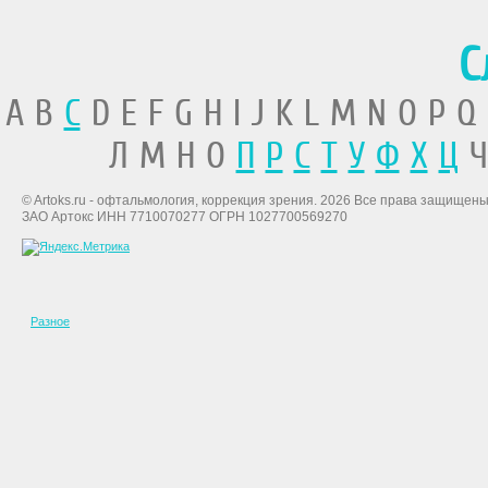
С
A B
C
D E F G H I J K L M N O P Q
Л М Н О
П
Р
С
Т
У
Ф
Х
Ц
Ч
© Artoks.ru - офтальмология, коррекция зрения. 2026 Все права защищены
ЗАО Артокс ИНН 7710070277 ОГРН 1027700569270
Разное