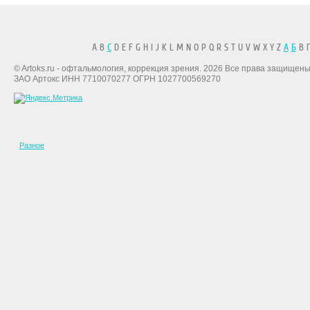
A B
C
D E F G H I J K L M N O P Q R S T U V W X Y Z
А
Б
В Г
© Artoks.ru - офтальмология, коррекция зрения. 2026 Все права защищены
ЗАО Артокс ИНН 7710070277 ОГРН 1027700569270
Разное