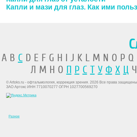
Капли и мази для глаз. Как ими поль
С
A B
C
D E F G H I J K L M N O P Q
Л М Н О
П
Р
С
Т
У
Ф
Х
Ц
Ч
© Artoks.ru - офтальмология, коррекция зрения. 2026 Все права защищены
ЗАО Артокс ИНН 7710070277 ОГРН 1027700569270
Разное