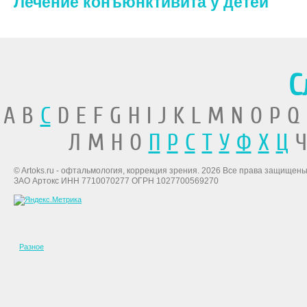
Лечение конъюнктивита у детей
С
A B
C
D E F G H I J K L M N O P Q
Л М Н О
П
Р
С
Т
У
Ф
Х
Ц
Ч
© Artoks.ru - офтальмология, коррекция зрения. 2026 Все права защищены
ЗАО Артокс ИНН 7710070277 ОГРН 1027700569270
Разное