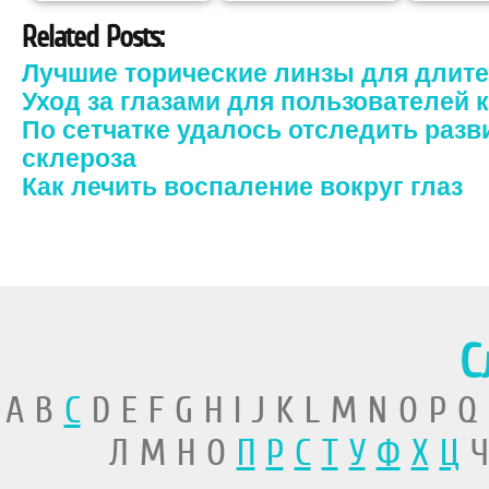
Related Posts:
Лучшие торические линзы для длит
Уход за глазами для пользователей
По сетчатке удалось отследить разв
склероза
Как лечить воспаление вокруг глаз
С
A B
C
D E F G H I J K L M N O P Q
Л М Н О
П
Р
С
Т
У
Ф
Х
Ц
Ч