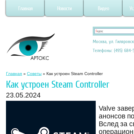
Главная
Новости
Видео
Ус
Москва, ул. Гиляровск
Телефоны: (495) 684-5
Главная
»
Советы
»
Как устроен Steam Controller
Как устроен Steam Controller
23.05.2024
Valve зав
анонсов п
Вслед за 
операцион