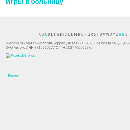
Игры в больницу
A B
C
D E F G H I J K L M N O P Q R S T U V W X Y Z
А
Б
В Г
© Artoks.ru - офтальмология, коррекция зрения. 2026 Все права защищены
ЗАО Артокс ИНН 7710070277 ОГРН 1027700569270
Разное