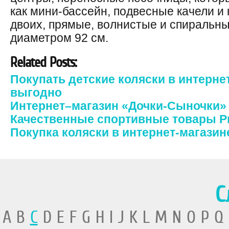
как мини-бассейн, подвесные качели и 
двоих, прямые, волнистые и спиральны
диаметром 92 см.
Related Posts:
Покупать детские коляски в интерне
выгодно
Интернет–магазин «Дочки-Сыночки»
Качественные спортивные товары Pr
Покупка коляски в интернет-магазин
С
A B
C
D E F G H I J K L M N O P Q