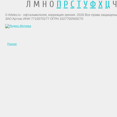
Л М Н О
П
Р
С
Т
У
Ф
Х
Ц
Ч
© Artoks.ru - офтальмология, коррекция зрения. 2026 Все права защищены
ЗАО Артокс ИНН 7710070277 ОГРН 1027700569270
Разное