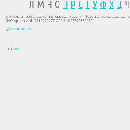
Л М Н О
П
Р
С
Т
У
Ф
Х
Ц
Ч
© Artoks.ru - офтальмология, коррекция зрения. 2026 Все права защищены
ЗАО Артокс ИНН 7710070277 ОГРН 1027700569270
Разное