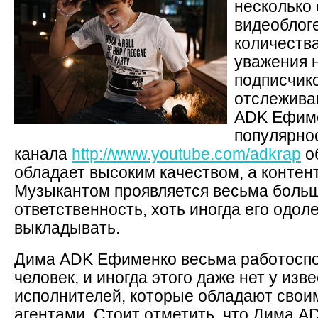
несколько 
видеоблог
количеств
уважения 
подписчик
отслежива
ADK Ефиме
популярно
канала
http://www.youtube.com/adkrap
об
обладает высоким качеством, а контен
Музыкантом проявляется весьма больш
ответственность, хоть иногда его одол
выкладывать.
Дима ADK Ефименко весьма работосп
человек, и иногда этого даже нет у из
исполнителей, которые обладают сво
агентами. Стоит отметить, что Дима A