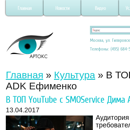
Главная
Новости
Видео
Ус
Москва, ул. Гиляровск
Телефоны: (495) 684-5
Главная
»
Культура
»
В ТО
ADK Ефименко
В ТОП YouTube с SMOService Дима
13.04.2017
Аудитория
требовател