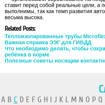
ставит перед собой реальные цели, а 
выполнимы, так как темп развития авто
весьма высока.
Related Posts:
Теплоизолированные трубы Microfle
Важная справка ЭЭГ для ГИБДД
Что необходимо делать, чтобы сохр
ребёнка в норме
Полезные советы носящим контакт
С
A B
C
D E F G H I J K L M N O P Q