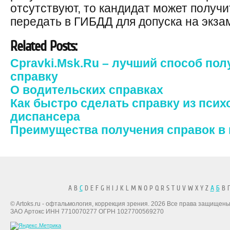
отсутствуют, то кандидат может получи
передать в ГИБДД для допуска на экза
Related Posts:
Cpravki.Msk.Ru – лучший способ по
справку
О водительских справках
Как быстро сделать справку из пси
диспансера
Преимущества получения справок в
A B
C
D E F G H I J K L M N O P Q R S T U V W X Y Z
А
Б
В Г
© Artoks.ru - офтальмология, коррекция зрения. 2026 Все права защищены
ЗАО Артокс ИНН 7710070277 ОГРН 1027700569270