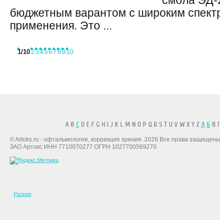
смола ЭД-
бюджетным варантом с широким спект
применения. Это ...
1
/10
2
3
4
5
6
7
8
9
10
A B
C
D E F G H I J K L M N O P Q R S T U V W X Y Z
А
Б
В Г
© Artoks.ru - офтальмология, коррекция зрения. 2026 Все права защищены
ЗАО Артокс ИНН 7710070277 ОГРН 1027700569270
Разное