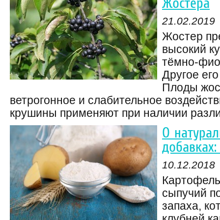
Жостера
21.02.2019
Жостер пр
высокий ку
тёмно-фио
Другое его
Плоды жос
ветрогонное и слабительное воздейств
крушины применяют при наличии различ
О натура
добавках:
10.12.2018
Картофель
сыпучий по
запаха, ко
клубней к