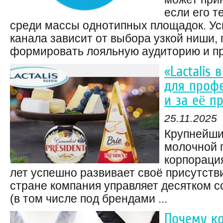
если его т
среди массы однотипных площадок. Ус
канала зависит от выбора узкой ниши
формировать лояльную аудиторию и пре
«Lactalis
для профе
и за её п
25.11.2025
Крупнейши
молочной 
корпорация
лет успешно развивает своё присутстви
стране компания управляет десятком 
(в том числе под брендами ...
Почему к