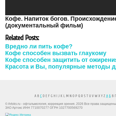
Кофе. Напиток богов. Происхождени
(документальный фильм)
Related Posts:
Вредно ли пить кофе?
Кофе способен вызвать глаукому
Кофе способен защитить от ожирени
Красота и Вы, популярные методы д
A B
C
D E F G H I J K L M N O P Q R S T U V W X Y Z
А
Б
В Г
© Artoks.ru - офтальмология, коррекция зрения. 2026 Все права защищены
ЗАО Артокс ИНН 7710070277 ОГРН 1027700569270