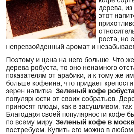
кофе сорта
дерева, из
этот напит
прихотливо
относитель
роста, но 
непревзойденный аромат и незабываем
Поэтому и цена на него больше. Что ж
дерева робуста, то оно ненамного отс
показателям от арабики, и к тому же и
больше кофеина, что придает крепости
зерен напитка.
Зеленый кофе робуст
популярности от своих собратьев. Дере
приносят плоды, как в засушливом, так
Благодаря своей популярности кофе б
по всему миру.
Зеленый кофе в моск
востребуем. Купить его можно в любом