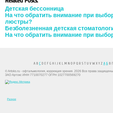
Related Posts:
Детская бессонница
На что обратить внимание при выбо
люстры?
Безболезненная детская стоматолог
На что обратить внимание при выбо
A B
C
D E F G H I J K L M N O P Q R S T U V W X Y Z
А
Б
В Г
© Artoks.ru - офтальмология, коррекция зрения. 2026 Все права защищены
ЗАО Артокс ИНН 7710070277 ОГРН 1027700569270
Разное