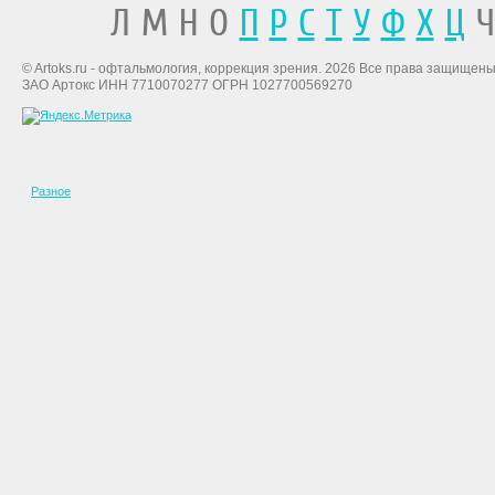
Л М Н О
П
Р
С
Т
У
Ф
Х
Ц
Ч
© Artoks.ru - офтальмология, коррекция зрения. 2026 Все права защищены
ЗАО Артокс ИНН 7710070277 ОГРН 1027700569270
Разное