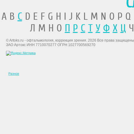
С
A B
C
D E F G H I J K L M N O P Q
Л М Н О
П
Р
С
Т
У
Ф
Х
Ц
Ч
© Artoks.ru - офтальмология, коррекция зрения. 2026 Все права защищены
ЗАО Артокс ИНН 7710070277 ОГРН 1027700569270
Разное