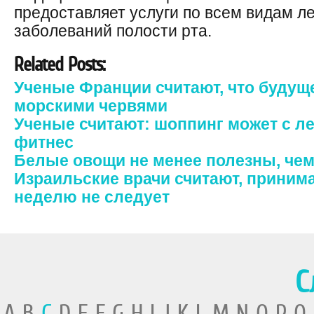
предоставляет услуги по всем видам ле
заболеваний полости рта.
Related Posts:
Ученые Франции считают, что будущ
морскими червями
Ученые считают: шоппинг может с л
фитнес
Белые овощи не менее полезны, че
Израильские врачи считают, принима
неделю не следует
С
A B
C
D E F G H I J K L M N O P Q