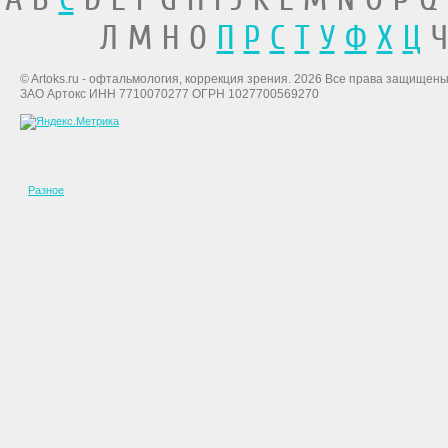
Л М Н О
П
Р
С
Т
У
Ф
Х
Ц
Ч
© Artoks.ru - офтальмология, коррекция зрения. 2026 Все права защищены
ЗАО Артокс ИНН 7710070277 ОГРН 1027700569270
Разное