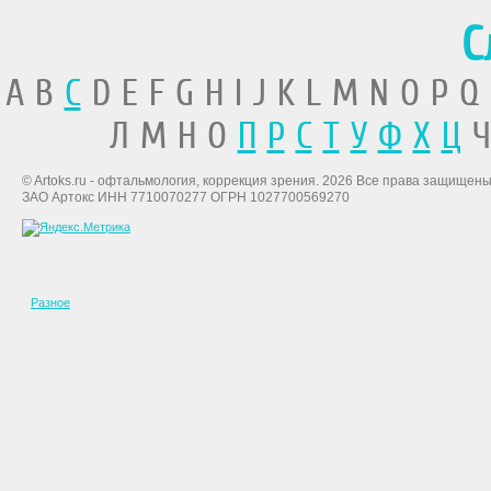
С
A B
C
D E F G H I J K L M N O P Q
Л М Н О
П
Р
С
Т
У
Ф
Х
Ц
Ч
© Artoks.ru - офтальмология, коррекция зрения. 2026 Все права защищены
ЗАО Артокс ИНН 7710070277 ОГРН 1027700569270
Разное