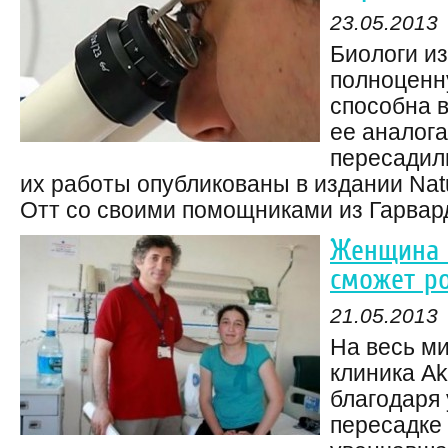
23.05.2013
Биологи и
полноценну
способна 
ее аналог
пересадил
их работы опубликованы в издании Natu
Отт со своими помощниками из Гарвардс
Женщина 
сможет ро
21.05.2013
На весь м
клиника Akd
благодаря
пересадке 