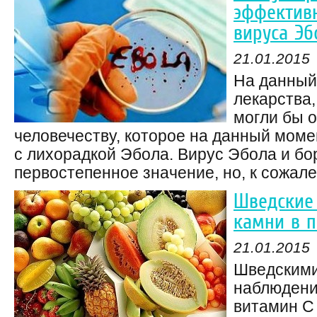
эффективн
вируса Эб
21.01.2015
На данный
лекарства
могли бы 
человечеству, которое на данный моме
с лихорадкой Эбола. Вирус Эбола и бо
первостепенное значение, но, к сожален
Шведские
камни в п
21.01.2015
Шведскими
наблюдение
витамин С