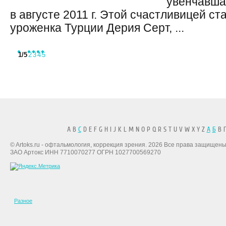
увенчавша
в августе 2011 г. Этой счастливицей с
уроженка Турции Дерия Серт, ...
1
/5
2
3
4
5
A B
C
D E F G H I J K L M N O P Q R S T U V W X Y Z
А
Б
В Г
© Artoks.ru - офтальмология, коррекция зрения. 2026 Все права защищены
ЗАО Артокс ИНН 7710070277 ОГРН 1027700569270
Разное