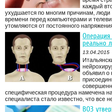
каждый вт
ухудшается по многим причинам, люди
времени перед компьютерами и телеви
утомляются от постоянного напряжения.
Операция 
реально л
13.04.2015
Итальянск
нейрохиру
объявил о
присоедини
совершенно
специфическая процедура намечена на 
специалиста стало известно, что все н
ВОЗ утвер