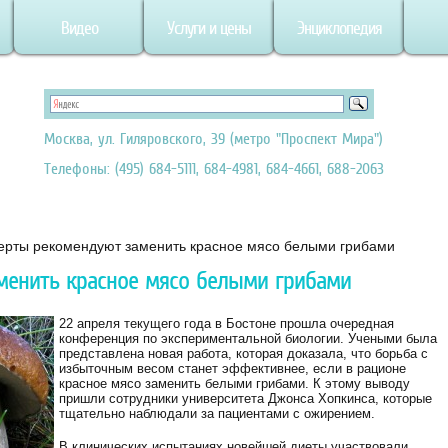
Видео
Услуги и цены
Энциклопедия
Москва, ул. Гиляровского, 39 (метро "Проспект Мира")
Телефоны: (495) 684-5111, 684-4981, 684-4661, 688-2063
ерты рекомендуют заменить красное мясо белыми грибами
менить красное мясо белыми грибами
22 апреля текущего года в Бостоне прошла очередная
конференция по экспериментальной биологии. Учеными была
представлена новая работа, которая доказала, что борьба с
избыточным весом станет эффективнее, если в рационе
красное мясо заменить белыми грибами. К этому выводу
пришли сотрудники университета Джонса Хопкинса, которые
тщательно наблюдали за пациентами с ожирением.
В клинических испытаниях новейшей диеты участвовали