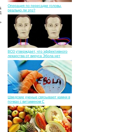
Операция по пересадке головы,
й
реально ли это?
1
ь
ВОЗ утверждает, что эффективного
лекарства от вируса Эбола нет
Шведские ученые связывают камни в
почках с витамином С