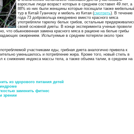
взрослые люди возраст которых в среднем составил 49 лет, а
88% из них были женщины которые посещали также мебельны
тур в Китай Гуанчжоу и мебель из Китая (
смотреть
). В течение 
года 73 добровольца ежедневно вместо красного мяса
употребляли тарелку белых грибов, остальные придерживалис
своей основной диеты. В конце эксперимента ученые провели
о, что обыкновенная замена красного мяса в рационе на белые грибы
традающих ожирением. Испытуемые в среднем потеряли около трех
употребляемой участниками еды, грибная диета аналогично привела к
ительно уменьшилось и потребление жира. Кроме того, новый стиль в
л к снижению индекса массы тела, а также объема талии, в среднем на
ить из здорового питания детей
синдроме
гкостью заменить фитнес
м зрении