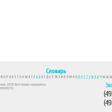
Словарь
 N O P Q R S T U V W X Y Z
А
Б
В Г Д Е Ё Ж З И К Л М Н О
П
Р
С
Т
У
Ф
Х
Ц
Ч Ш Щ 
Зв
рения. 2026 Все права защищены.
00569270
(49
(49