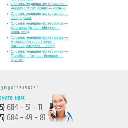
Словарь медицинских терминов —
Ацидоз ( от лат. асidus — кислый)
Словарь медицинских терминов —
Эпидидимит
Словарь медицинских терминов —
Флегмона (от гpeч. phlegma —
огонь, жар)
Словарь медицинских терминов —
Атрофия (от греч. trophe —
питание, atropheo — гасну)
Словарь медицинских терминов —
Тромбоз — (от греч. thrombos —
сгусток)
Ы
Э
Ю
Я
0 1 2 3 4 5 6 7 8 9
оните нам:
5)
684 - 51 - 11
5)
684 - 49 - 81