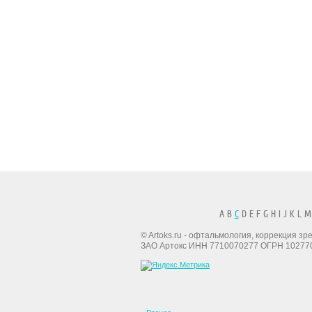
A B
C
D E F G H I J K L M
© Artoks.ru - офтальмология, коррекция з
ЗАО Артокс ИНН 7710070277 ОГРН 10277