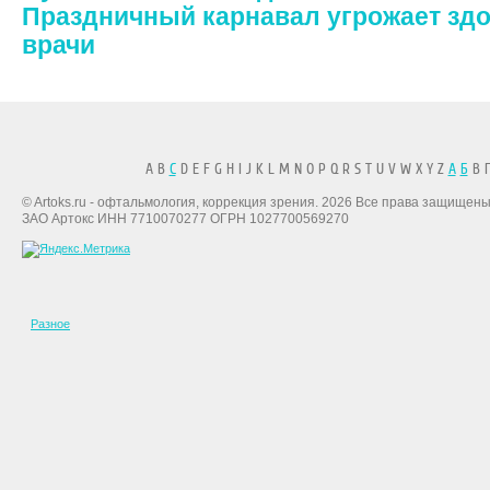
Праздничный карнавал угрожает здо
врачи
A B
C
D E F G H I J K L M N O P Q R S T U V W X Y Z
А
Б
В Г
© Artoks.ru - офтальмология, коррекция зрения. 2026 Все права защищены
ЗАО Артокс ИНН 7710070277 ОГРН 1027700569270
Разное