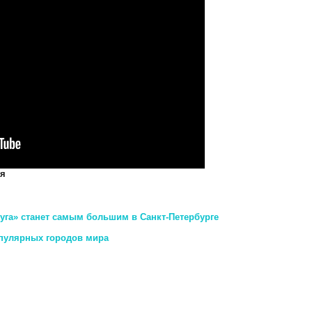
ся
уга» станет самым большим в Санкт-Петербурге
опулярных городов мира