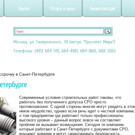
Видео
Услуги и цены
Энциклопедия
Москва, ул. Гиляровского, 39 (метро "Проспект Мира")
Телефоны: (495) 684-5111, 684-4981, 684-4661, 688-2063
ссрочку в Санкт-Петербурге
Петербурге
Современные условия строительных работ таковы, что
работать без полученного допуска СРО просто
противозаконно. С одной стороны многие могут увидеть в это
некое неудобство, однако если речь идет о честной компании,
о том предприятии где работают только профессионалы
высокого уровня – данный вопрос вовсе не составляет
проблем не вызывает возмущения. Сегодня те компании,
которые работают в Санкт-Петербурге с документами СРО,
внушают доверие и могут гарантировать безопасность.