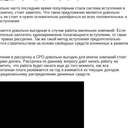
ольно часто последнее время популярным стала система вступления в
Конечно, стоит заметить. Что такое предложения является довольно
ь не стоит и нужно основательно разобраться во всех положительных и
вступления.
учается довольно выгодным в случае работы маленьких компаний. Если
ятельно заплатить единовременное полагающееся вступлении, то такие
 правах рассрочки. Так же такой метод вступления предпочтительно
тся строительством на основе свободных средств вложенных в развити
упление в рассрочку в СРО довольно выгодно для многих компаний стоит
одимо делать. Рассрочка по данному вопросу даёт начать работу на
етить, что работа будет начата еще до того момента, как все
этапная плата разбивается на год и взимается из текущих доходов.
 рациональному распределению денежных средств.