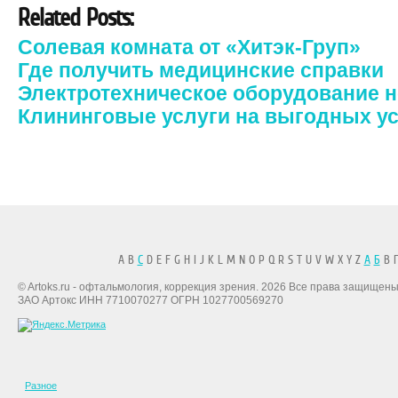
Related Posts:
Солевая комната от «Хитэк-Груп»
Где получить медицинские справки
Электротехническое оборудование 
Клининговые услуги на выгодных у
A B
C
D E F G H I J K L M N O P Q R S T U V W X Y Z
А
Б
В Г
© Artoks.ru - офтальмология, коррекция зрения. 2026 Все права защищены
ЗАО Артокс ИНН 7710070277 ОГРН 1027700569270
Разное