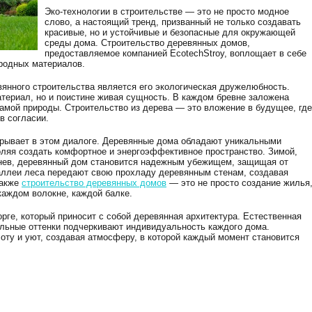
Эко-технологии в строительстве — это не просто модное
слово, а настоящий тренд, призванный не только создавать
красивые, но и устойчивые и безопасные для окружающей
среды дома. Строительство деревянных домов,
предоставляемое компанией EcotechStroy, воплощает в себе
родных материалов.
нного строительства является его экологическая дружелюбность.
атериал, но и поистине живая сущность. В каждом бревне заложена
самой природы. Строительство из дерева — это вложение в будущее, где
в согласии.
грывает в этом диалоге. Деревянные дома обладают уникальными
ляя создать комфортное и энергоэффективное пространство. Зимой,
гнев, деревянный дом становится надежным убежищем, защищая от
 аллеи леса передают свою прохладу деревянным стенам, создавая
Также
строительство деревянных домов
— это не просто создание жилья
каждом волокне, каждой балке.
орге, который приносит с собой деревянная архитектура. Естественная
кальные оттенки подчеркивают индивидуальность каждого дома.
оту и уют, создавая атмосферу, в которой каждый момент становится