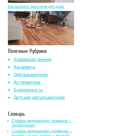
Как выбрать линолеум для дома
Полезные Рубрики
Коррекция зрения
Катаракта
Офтальмология
Астигматизм
Близорукость
Детская офтальмология
Словарь
Словарь медицинских терминов —
Эндартериит
Словарь медицинских терминов —
Ацидоз ( от лат. асidus — кислый)