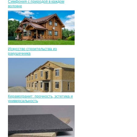
Симфония с природой в каждом
волокне
Искусство строительства из
ракушечника
,
Керамогранит: прочность, эстетика и
универсальность