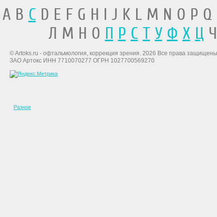
A B
C
D E F G H I J K L M N O P Q
Л М Н О
П
Р
С
Т
У
Ф
Х
Ц
Ч
© Artoks.ru - офтальмология, коррекция зрения. 2026 Все права защищены
ЗАО Артокс ИНН 7710070277 ОГРН 1027700569270
Разное