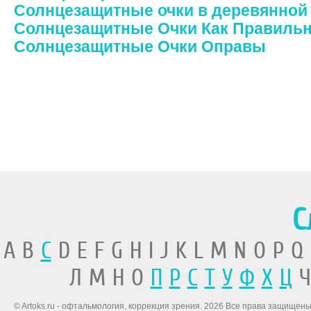
Солнцезащитные очки в деревянной
Солнцезащитные Очки Как Правиль
Солнцезащитные Очки Оправы
С
A B
C
D E F G H I J K L M N O P Q
Л М Н О
П
Р
С
Т
У
Ф
Х
Ц
Ч
© Artoks.ru - офтальмология, коррекция зрения. 2026 Все права защищены