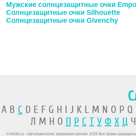
Мужские солнцезащитные очки Empor
Солнцезащитные очки Silhouette
Солнцезащитные очки Givenchy
С
A B
C
D E F G H I J K L M N O P Q
Л М Н О
П
Р
С
Т
У
Ф
Х
Ц
Ч
© Artoks.ru - офтальмология, коррекция зрения. 2026 Все права защищены