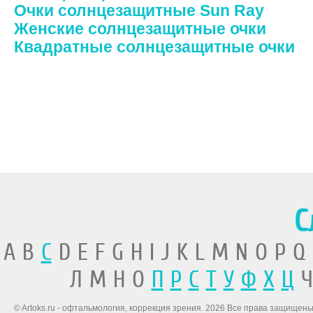
Очки солнцезащитные Sun Ray
Женские солнцезащитные очки
Квадратные солнцезащитные очки
С
A B
C
D E F G H I J K L M N O P Q
Л М Н О
П
Р
С
Т
У
Ф
Х
Ц
Ч
© Artoks.ru - офтальмология, коррекция зрения. 2026 Все права защищены