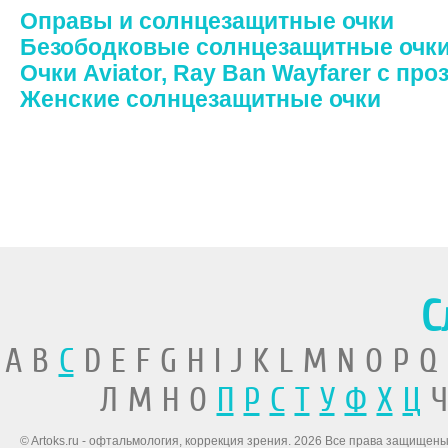
Оправы и солнцезащитные очки
Безободковые солнцезащитные очк
Очки Aviator, Ray Ban Wayfarer с пр
Женские солнцезащитные очки
С
A B
C
D E F G H I J K L M N O P Q
Л М Н О
П
Р
С
Т
У
Ф
Х
Ц
Ч
© Artoks.ru - офтальмология, коррекция зрения. 2026 Все права защищены