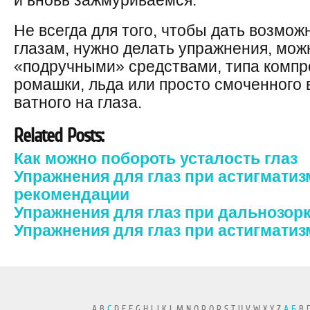
и вновь зажмуриваемся.
Не всегда для того, чтобы дать возмож
глазам, нужно делать упражнения, мож
«подручными» средствами, типа компре
ромашки, льда или просто смоченного 
ватного на глаза.
Related Posts:
Как можно побороть усталость глаз
Упражнения для глаз при астигмати
рекомендации
Упражнения для глаз при дальнозор
Упражнения для глаз при астигматиз
A B
C
D E F G H I J K L M N O P Q R S T U V W X Y Z
А
Б
В Г