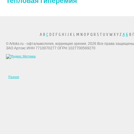
Тепловая гиперемия
A B
C
D E F G H I J K L M N O P Q R S T U V W X Y Z
А
Б
В Г
© Artoks.ru - офтальмология, коррекция зрения. 2026 Все права защищены
ЗАО Артокс ИНН 7710070277 ОГРН 1027700569270
Разное