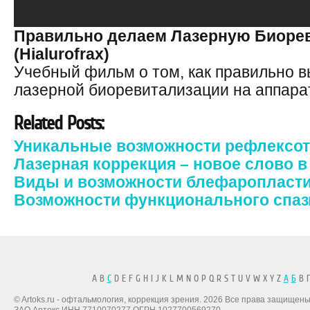
Правильно делаем Лазерную Биоре
(Hialurofrax)
Учебный фильм о том, как правильно в
лазерной биоревитализации на аппарате
Related Posts:
Уникальные возможности рефлексо
Лазерная коррекция – новое слово 
Виды и возможности блефаропласт
Возможности функционального спа
A B
C
D E F G H I J K L M N O P Q R S T U V W X Y Z
А
Б
В Г
© Artoks.ru - офтальмология, коррекция зрения. 2026 Все права защищены