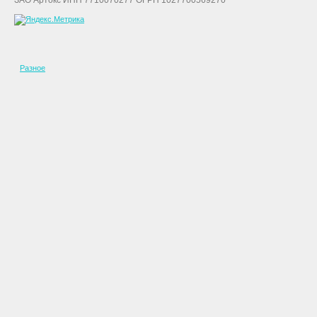
ЗАО Артокс ИНН 7710070277 ОГРН 1027700569270
Разное