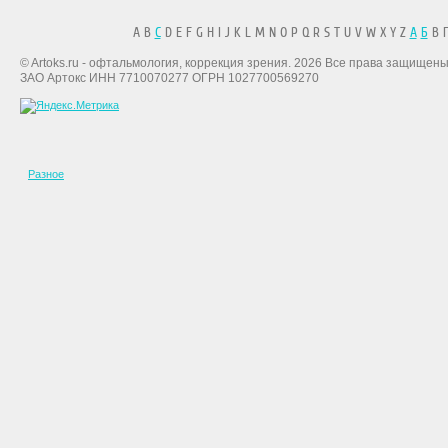
A B
C
D E F G H I J K L M N O P Q R S T U V W X Y Z
А
Б
В Г
© Artoks.ru - офтальмология, коррекция зрения. 2026 Все права защищены
ЗАО Артокс ИНН 7710070277 ОГРН 1027700569270
Разное