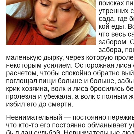
поисках пи
утренних 
сада, где 
кой еды. В
что весь с
забором. 
забора, по
маленькую дырку, через которую пролез
некоторым усилием. Осторожная лиса 
расчетом, чтобы спокойно обратно выйт
поглощал пищи больше и больше, забы
крик хозяина, волк и лиса бросились б
пролезла и убежала, а волк с полным 
избил его до смерти.
Невнимательный — постоянно переживае
что кто-то его постоянно обманывает у
был дан судьбой. Невнимательные люд