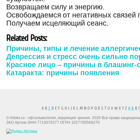
Возвращаем силу и энергию.
Освобождаемся от негативных связей 
Получаем исцеляющий сеанс.
Related Posts:
Причины, типы и лечение аллергиче
Депрессия и стресс очень сильно по
Красное лицо – причины в блашинг
Катаракта: причины появления
A B
C
D E F G H I J K L M N O P Q R S T U V W X Y Z
А
Б
В Г
© Artoks.ru - офтальмология, коррекция зрения. 2026 Все права защищены
ЗАО Артокс ИНН 7710070277 ОГРН 1027700569270