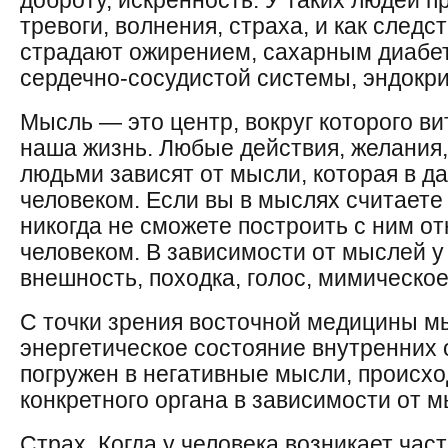
добро­ту, искренность. У таких людей 
тревоги, волнения, страха, и как следс
страдают ожирени­ем, сахарным диабе
сердечно-сосудистой систе­мы, эндокри
Мысль — это центр, вокруг которого ви
наша жизнь. Любые действия, желания
людь­ми зависят от мысли, которая в 
челове­ком. Если вы в мыслях считаете
никогда не сможете построить с ним о
человеком. В зависимости от мыслей у
внешность, походка, голос, мимическо
С точки зрения восточной медицины мы
энергетическое состояние внутренних о
по­гружен в негативные мысли, происхо
конкрет­ного органа в зависимости от 
Страх. Когда у человека возникает час