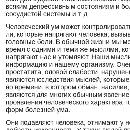
всяким деп­рессивным состояниям и бо
сосудистой систе­мы и т. д.
Человеческий ум может контролироват
ли, которые напрягают человека, вызы
го­ловные боли. В обычной жизни мы м
вре­мя с одними и теми же мыслями, ко
на­прягают нас и утомляют. Наши мыс
инфор­мацию и нашему организму. Оче
простатита, оловой слабости, нарушен
являются юследствия мыслей, которые
во време­ни, в котором обман, насилие
являются для мно­гих обычным явление
проявления чело­веческого характера т
форм болезней ума.
Они подавляют человека, отнимают у н