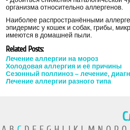
организма относительно аллергенов.
Наиболее распространёнными аллерге
эпидермис у кошек и собак, грибы, мик
имеются в домашней пыли.
Related Posts:
Лечение аллергии на мороз
Холодовая аллергия и её причины
Сезонный поллиноз – лечение, диаг
Лечение аллергии разного типа
С
A B
C
D E F G H I J K L M N O P Q