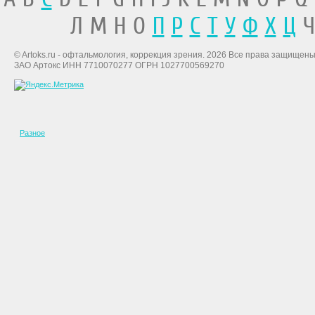
Л М Н О
П
Р
С
Т
У
Ф
Х
Ц
Ч
© Artoks.ru - офтальмология, коррекция зрения. 2026 Все права защищены
ЗАО Артокс ИНН 7710070277 ОГРН 1027700569270
Разное