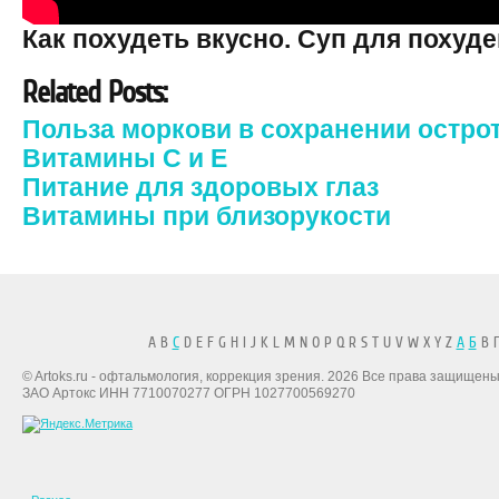
Как похудеть вкусно. Суп для похуд
Related Posts:
Польза моркови в сохранении остро
Витамины C и E
Питание для здоровых глаз
Витамины при близорукости
A B
C
D E F G H I J K L M N O P Q R S T U V W X Y Z
А
Б
В Г
© Artoks.ru - офтальмология, коррекция зрения. 2026 Все права защищены
ЗАО Артокс ИНН 7710070277 ОГРН 1027700569270