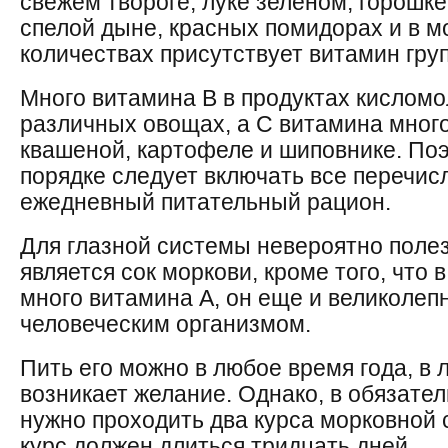
свежем твороге, луке зеленом, горошке
спелой дыне, красных помидорах и в м
количествах присутствует витамин гру
Много витамина В в продуктах кисломо
различных овощах, а С витамина много
квашеной, картофеле и шиповнике. По
порядке следует включать все перечис
ежедневный питательный рацион.
Для глазной системы невероятно поле
является сок моркови, кроме того, что
много витамина А, он еще и великолеп
человеческим организмом.
Пить его можно в любое время года, в 
возникает желание. Однако, в обязател
нужно проходить два курса морковной
курс должен длиться тридцать дней.