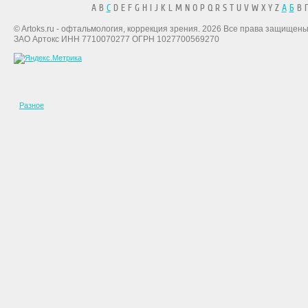
A B
C
D E F G H I J K L M N O P Q R S T U V W X Y Z
А
Б
В Г
© Artoks.ru - офтальмология, коррекция зрения. 2026 Все права защищены
ЗАО Артокс ИНН 7710070277 ОГРН 1027700569270
Разное