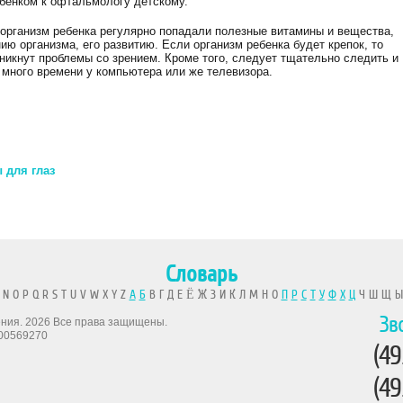
ебенком к офтальмологу детскому.
 организм ребенка регулярно попадали полезные витамины и вещества,
ию организма, его развитию. Если организм ребенка будет крепок, то
зникнут проблемы со зрением. Кроме того, следует тщательно следить и
 много времени у компьютера или же телевизора.
 для глаз
Словарь
 N O P Q R S T U V W X Y Z
А
Б
В Г Д Е Ё Ж З И К Л М Н О
П
Р
С
Т
У
Ф
Х
Ц
Ч Ш Щ 
Зв
рения. 2026 Все права защищены.
00569270
(49
(49