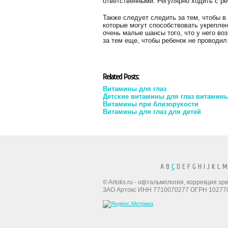
ответственными. Регулярно ходить с р
Также следует следить за тем, чтобы в
которые могут способствовать укреплен
очень малые шансы того, что у него во
за тем еще, чтобы ребенок не проводил
Related Posts:
Витамины для глаз
Детские витамины для глаз витамины
Витамины при близорукости
Витамины для глаз для детей
A B
C
D E F G H I J K L M
© Artoks.ru - офтальмология, коррекция з
ЗАО Артокс ИНН 7710070277 ОГРН 10277