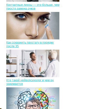
Контактные линзы — это больше, чем
просто замена очков
Как сохранить простату в порядке
после 35
Кто такой нейропсихолог и чем он
занимается