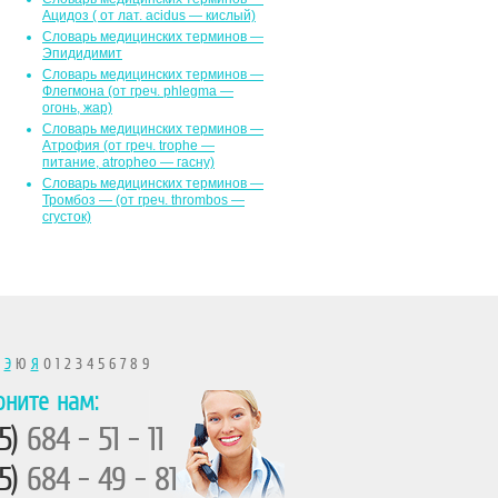
Ацидоз ( от лат. асidus — кислый)
Словарь медицинских терминов —
Эпидидимит
Словарь медицинских терминов —
Флегмона (от гpeч. phlegma —
огонь, жар)
Словарь медицинских терминов —
Атрофия (от греч. trophe —
питание, atropheo — гасну)
Словарь медицинских терминов —
Тромбоз — (от греч. thrombos —
сгусток)
Ы
Э
Ю
Я
0 1 2 3 4 5 6 7 8 9
оните нам:
5)
684 - 51 - 11
5)
684 - 49 - 81