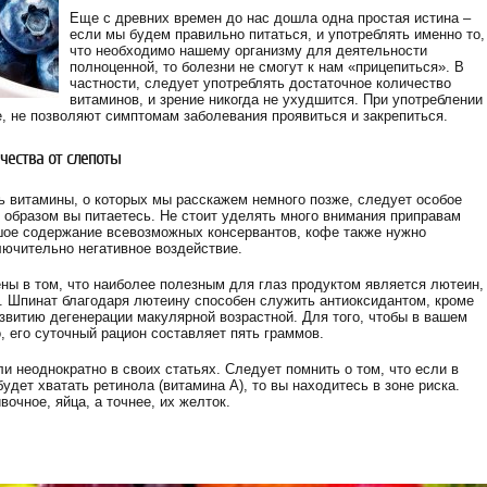
Еще с древних времен до нас дошла одна простая истина –
если мы будем правильно питаться, и употреблять именно то,
что необходимо нашему организму для деятельности
полноценной, то болезни не смогут к нам «прицепиться». В
частности, следует употреблять достаточное количество
витаминов, и зрение никогда не ухудшится. При употреблении
 не позволяют симптомам заболевания проявиться и закрепиться.
чества от слепоты
ь витамины, о которых мы расскажем немного позже, следует особое
 образом вы питаетесь. Не стоит уделять много внимания приправам
ьшое содержание всевозможных консервантов, кофе также нужно
лючительно негативное воздействие.
ны в том, что наиболее полезным для глаз продуктом является лютеин,
т. Шпинат благодаря лютеину способен служить антиоксидантом, кроме
звитию дегенерации макулярной возрастной. Для того, чтобы в вашем
 его суточный рацион составляет пять граммов.
и неоднократно в своих статьях. Следует помнить о том, что если в
удет хватать ретинола (витамина А), то вы находитесь в зоне риска.
очное, яйца, а точнее, их желток.