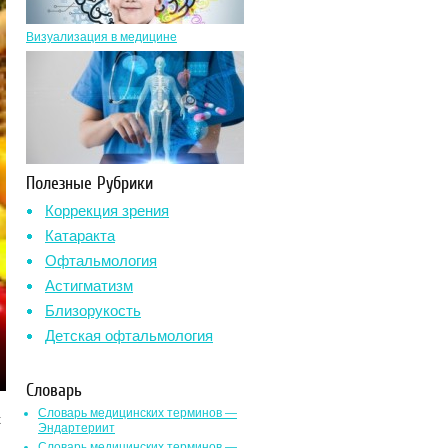
Визуализация в медицине
Полезные Рубрики
Коррекция зрения
Катаракта
Офтальмология
Астигматизм
Близорукость
Детская офтальмология
Словарь
Словарь медицинских терминов —
к
Эндартериит
Словарь медицинских терминов —