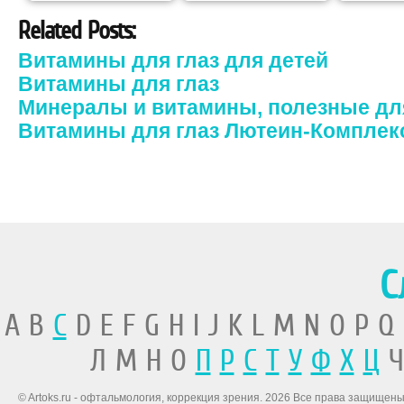
Related Posts:
Витамины для глаз для детей
Витамины для глаз
Минералы и витамины, полезные дл
Витамины для глаз Лютеин-Комплек
С
A B
C
D E F G H I J K L M N O P Q
Л М Н О
П
Р
С
Т
У
Ф
Х
Ц
Ч
© Artoks.ru - офтальмология, коррекция зрения. 2026 Все права защищены