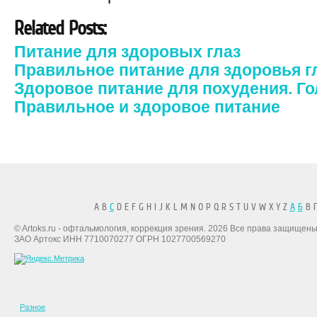
Related Posts:
Питание для здоровых глаз
Правильное питание для здоровья г
Здоровое питание для похудения. Го
Правильное и здоровое питание
A B
C
D E F G H I J K L M N O P Q R S T U V W X Y Z
А
Б
В Г
© Artoks.ru - офтальмология, коррекция зрения. 2026 Все права защищены
ЗАО Артокс ИНН 7710070277 ОГРН 1027700569270
Разное