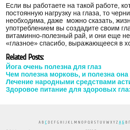
Если вы работаете на такой работе, к
постоянную нагрузку на глаза, то черн
необходима, даже можно сказать, жизн
употреблением вы создадите своим гл
витаминно-полезный рай, и они еще не
«глазное» спасибо, выражающееся в х
Related Posts:
Йога очень полезна для глаз
Чем полезна морковь, и полезна она
Лечение народными средствами аст
Здоровое питание для здоровых гла
A B
C
D E F G H I J K L M N O P Q R S T U V W X Y Z
А
Б
В Г