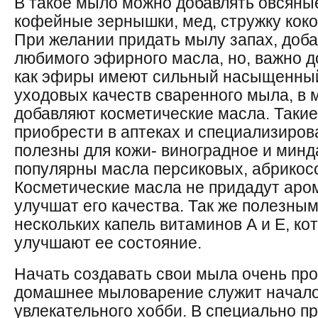
В такое мыло можно добавлять овсяны
кофейные зернышки, мед, стружку коко
При желании придать мылу запах, доба
любимого эфирного масла, но, важно д
как эфиры имеют сильный насыщенный
уходовых качеств сваренного мыла, в 
добавляют косметические масла. Таки
приобрести в аптеках и специализиров
полезны для кожи- виноградное и минд
популярны масла персиковых, абрикосо
Косметические масла не придадут аро
улучшат его качества. Так же полезны
нескольких капель витаминов А и Е, ко
улучшают ее состояние.
Начать создавать свои мыла очень прос
домашнее мыловарение служит начало
увлекательного хобби. В специально п