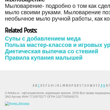
Мыловарение- подробно о том как сде
мыло своими руками. Мыловарение поз
необычное мыло ручной работы, как к
Related Posts:
Супы с добавлением меда
Польза мастер-классов и игровых у
Диетическая выпечка со стевией
Правила купания малышей
A B
C
D E F G H I J K L M N O P Q R S T U V W X Y Z
А
Б
В Г
© Artoks.ru - офтальмология, коррекция зрения. 2026 Все права защищены
ЗАО Артокс ИНН 7710070277 ОГРН 1027700569270