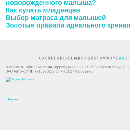
новорожденного малыша?
Как купать младенцев
Выбор матраса для малышей
Золотые правила идеального зрени
A B
C
D E F G H I J K L M N O P Q R S T U V W X Y Z
А
Б
В Г
© Artoks.ru - офтальмология, коррекция зрения. 2026 Все права защищены
ЗАО Артокс ИНН 7710070277 ОГРН 1027700569270
Разное